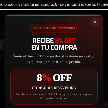
SORIOS DEPORTIVOS PARAR ENTRENAR DE VERDAD💪 •
ENVÍO GR
Ir
Iniciar
directamente
Carrito
al contenido
sesión
×
DESCUENTO DE BIENVENIDA
RECIBE
8% OFF
EN TU COMPRA
Únete al Team TTFL y recibe al instante un código
exclusivo para usar en tu pedido.
SOPORTE Y ES
RODI
8
%
OFF
ROMOS
TFL
FLEX
CÓDIGO DE BIENVENIDA
Válido para productos TTFL. El código se muestra después
de registrar tu correo.
‹
›
Muñequeras + Banda
Dale un pl