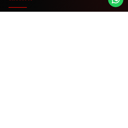
CALLERAS PARA CROSSFIT:
QUÉ SON Y PARA QUÉ
SIRVEN
Las calleras protegen tus manos del roce y la
fricción en dominadas, toes to bar, muscle ups y
entrenamientos en barra.
Ayudan a mantener un agarre más firme, evitar
heridas y seguir rindiendo cuando el volumen
sube.
Protegen la palma frente a roce, fricción y
callos abiertos.