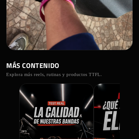
REEL DESTACADO
MÁS CONTENIDO
STRAPS SI O NO?
Explora más reels, rutinas y productos TTFL.
La clave no es elegir un bando, es saber CUÁNDO
usarlos 💪