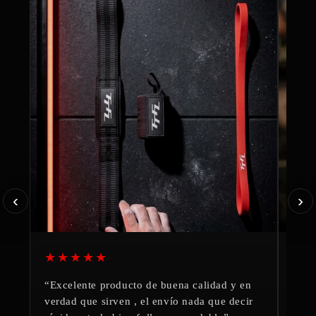
‹
›
★★★★★
★
“Excelente producto de buena calidad y en
“Pro
verdad que sirven , el envío nada que decir
reco