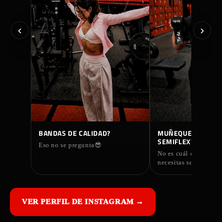
‹
›
BANDAS DE CALIDAD?
MUÑEQUERAS FLEX
▶
▶
SEMIFLEX?
Eso no se pregunta😎
No es cuál es mejor…
necesitas según cómo
VER PERFIL DE INSTAGRAM →